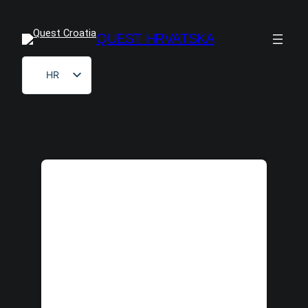
Skoči
do
QUEST HRVATSKA
sadržaja
HR
EN